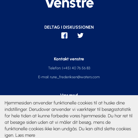
DELTAG I DISKUSSIONEN
Kontakt venstre
Telefon: (+45) 40 76 56 83
E-mail: rune_frederiksen@waters.com
Vær med
Hjemmesiden anvender funktionelle cookies til at huske dine
Kalender
indstillinger. Derudover anvender vi værktøjer til besøgsstatistik
for hele tiden at kunne forbedre vores hjemmeside. Du har ret til
at besøge siden uden at vi måler dit besøg, mens de
Privatliv
funktionelle cookies ikke kan undgås. Du kan altid slette cookies
Behandling af personoplysninger
igen.
Læs mere